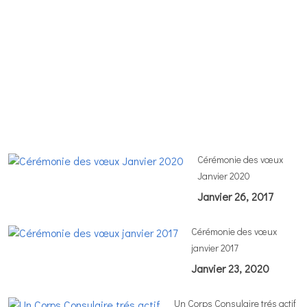
s
d
ce
d
vo
M
1
2
Cérémonie des vœux
Janvier 2020
Janvier 26, 2017
Cérémonie des vœux
janvier 2017
Janvier 23, 2020
Un Corps Consulaire trés actif