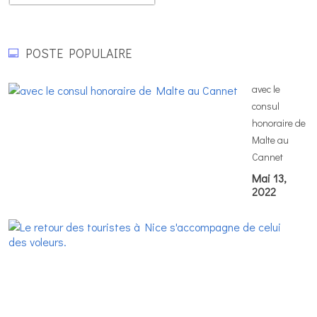
POSTE POPULAIRE
avec le
consul
honoraire de
Malte au
Cannet
Mai 13,
2022
L
re
d
to
à
N