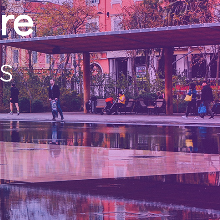
re
ES