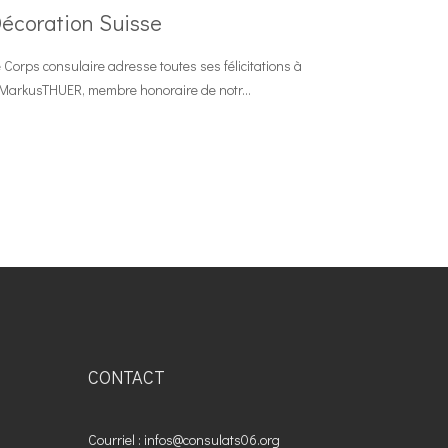
écoration Suisse
 Corps consulaire adresse toutes ses félicitations à
MarkusTHUER, membre honoraire de notr...
CONTACT
Courriel : infos@consulats06.org