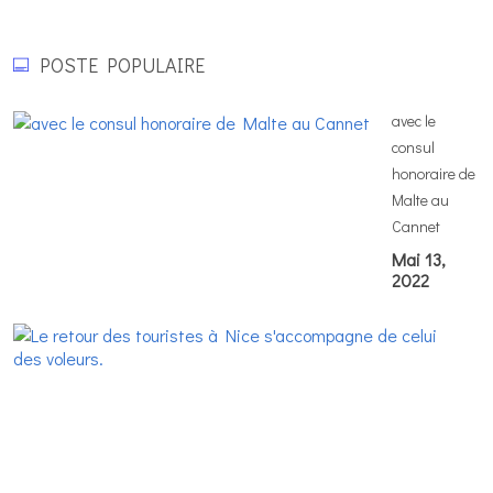
POSTE POPULAIRE
avec le
consul
honoraire de
Malte au
Cannet
Mai 13,
2022
L
re
d
to
à
N