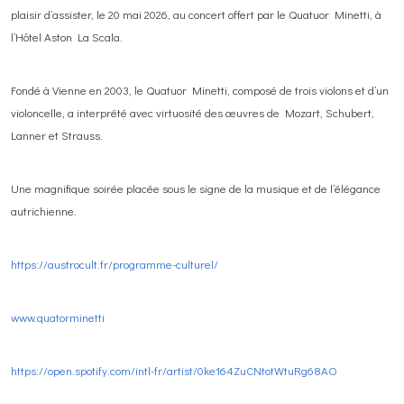
plaisir d’assister, le 20 mai 2026, au concert offert par le Quatuor Minetti, à
l’Hôtel Aston La Scala.
Fondé à Vienne en 2003, le Quatuor Minetti, composé de trois violons et d’un
violoncelle, a interprété avec virtuosité des œuvres de Mozart, Schubert,
Lanner et Strauss.
Une magnifique soirée placée sous le signe de la musique et de l’élégance
autrichienne.
https://austrocult.fr/programme-culturel/
www.quatorminetti
https://open.spotify.com/intl-fr/artist/0ke164ZuCNtotWtuRg68AO