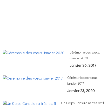
s
d
ce
d
vo
M
1
2
Cérémonie des vœux
Janvier 2020
Janvier 26, 2017
Cérémonie des vœux
janvier 2017
Janvier 23, 2020
Un Corps Consulaire trés actif