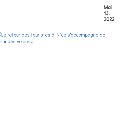
Mai
13,
2022
Le
retour
des
touristes
à
Nice
s'accompag
de
celui
des
voleurs.
Mai
13,