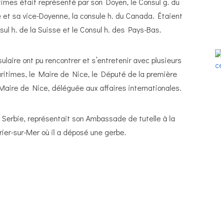
times était représenté par son Doyen, le Consul g. du
e et sa vice-Doyenne, la consule h. du Canada. Étaient
nsul h. de la Suisse et le Consul h. des Pays-Bas.
laire ont pu rencontrer et s’entretenir avec plusieurs
ritimes, le Maire de Nice, le Député de la première
 Maire de Nice, déléguée aux affaires internationales.
a Serbie, représentait son Ambassade de tutelle à la
er-sur-Mer où il a déposé une gerbe.